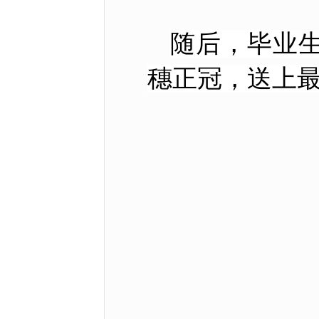
随后，毕业
穗正冠，送上