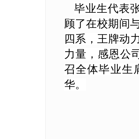
毕业生代表
顾了在校期间
四系，王牌动力
力量，
感恩公
召全体毕业生
华。