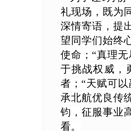
礼现场，
既为
深情寄语，
提
望同学们始终
使命；
“真理
于挑战权威，
者；
“天赋可
承北航优良传
钧，征服事业
看。