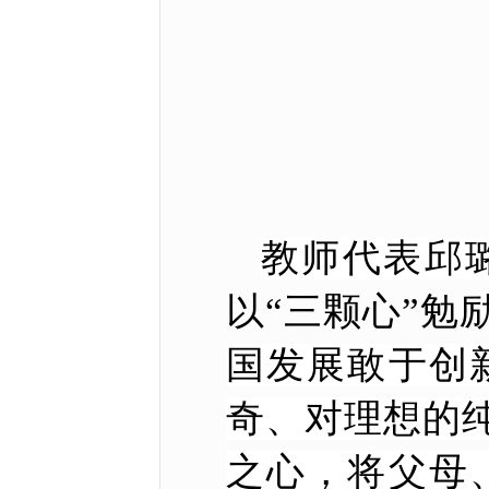
教师代表邱
以“三颗心”勉
国发展敢于创
奇、对理想的
之心，
将父母