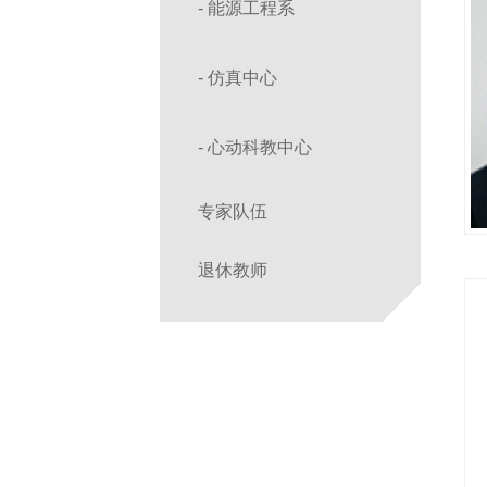
- 能源工程系
- 仿真中心
- 心动科教中心
专家队伍
退休教师