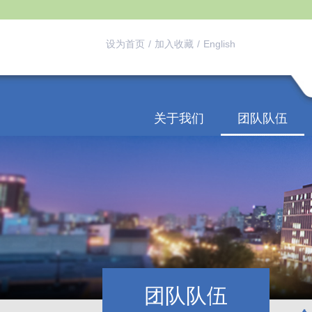
设为首页
/
加入收藏
/
English
关于我们
团队队伍
团队队伍