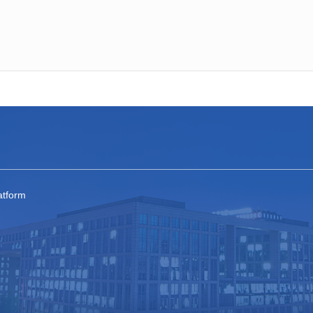
tform