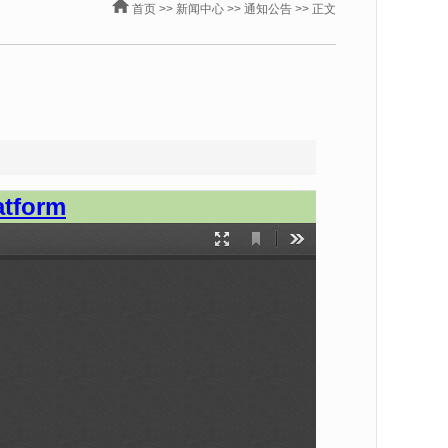
首页
>>
新闻中心
>>
通知公告
>> 正文