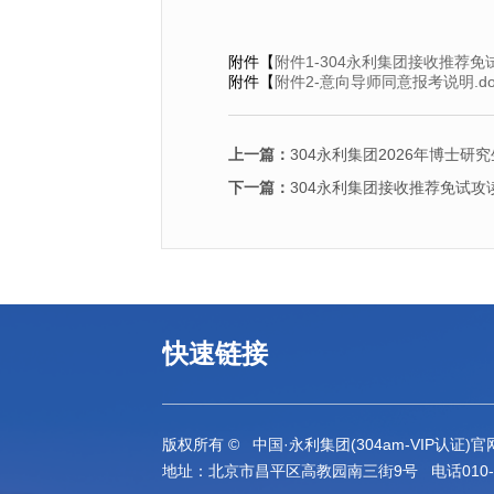
附件【
附件1-304永利集团接收推荐免
附件【
附件2-意向导师同意报考说明.do
上一篇：
304永利集团2026年博士研
下一篇：
304永利集团接收推荐免试攻
快速链接
版权所有 © 中国·永利集团(304am-VIP认证)官网-Offi
地址：北京市昌平区高教园南三街9号 电话010-61