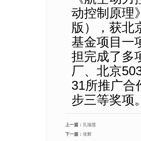
动控制原理
版），获北
基金项目一
担完成了多项
厂、北京50
31所推广
步三等奖项
上一篇：
孔瑞莲
下一篇：
张辉