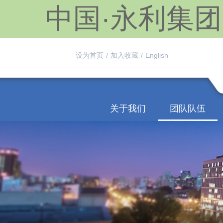
中国·永利集团(30
设为首页
/
加入收藏
/
English
关于我们
团队队伍