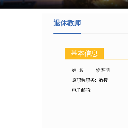
退休教师
基本信息
姓 名:
饶寿期
原职称职务:
教授
电子邮箱: