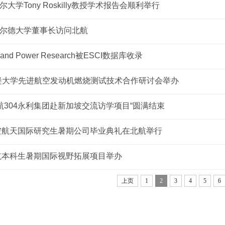
大学Tony Roskilly教授学术报告会顺利举行
尔德大学董事长访问北航
on and Power Research被ESCI数据库收录
堡大学先进航空发动机燃烧测试技术合作研讨会举办
”北航304永利集团赴新加坡交流访学项目“圆满结束
航空航天国际研究生暑期公司毕业典礼在北航举行
北航本科生暑期国际视野拓展项目举办
上页
1
2
3
4
5
6