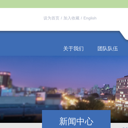
设为首页
/
加入收藏
/
English
关于我们
团队队伍
新闻中心