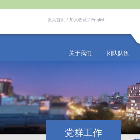
设为首页
/
加入收藏
/
English
关于我们
团队队伍
党群工作