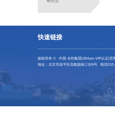
研究生
快速链接
版权所有 © 中国·永利集团(304am-VIP认证)官网-Offi
地址：北京市昌平区高教园南三街9号 电话010-61