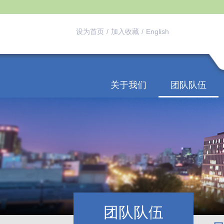
设为首页
/
加入收藏
/
English
关于我们
团队队伍
团队队伍