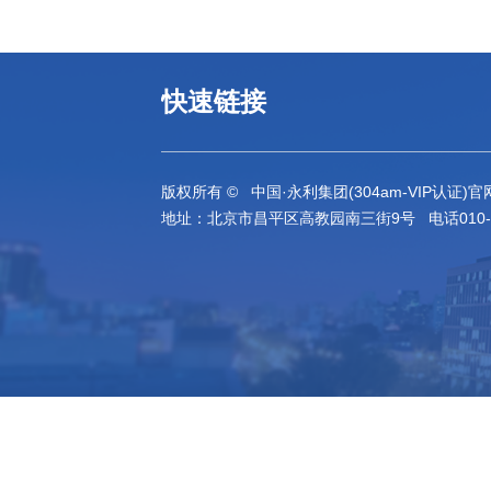
快速链接
版权所有 © 中国·永利集团(304am-VIP认证)官网-Offi
地址：北京市昌平区高教园南三街9号 电话010-61