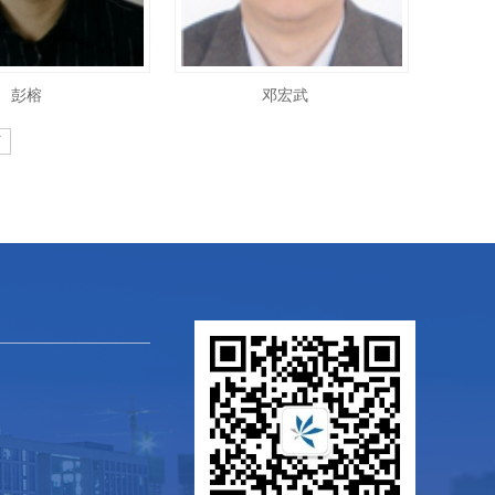
彭榕
邓宏武
页