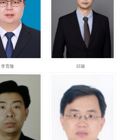
李育隆
邱璐