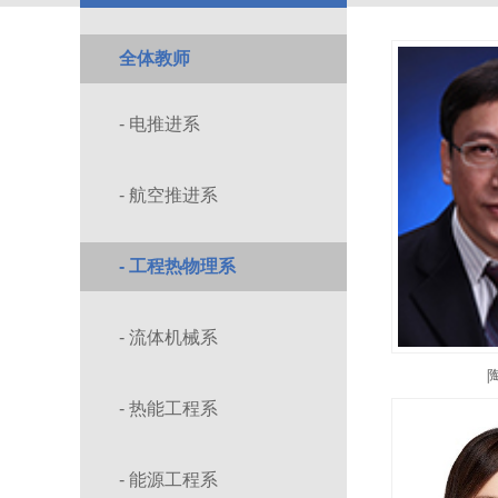
全体教师
- 电推进系
- 航空推进系
- 工程热物理系
- 流体机械系
- 热能工程系
- 能源工程系