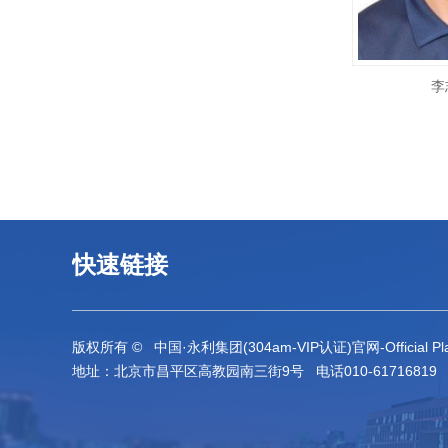
李
快速链接
版权所有 © 中国·永利集团(304am-VIP认证)官网-Official Pla
地址：北京市昌平区高教园南三街9号 电话010-61716819