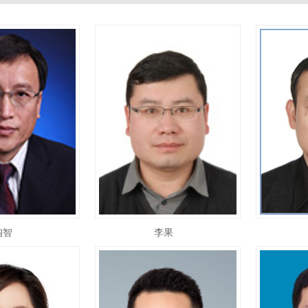
陶智
李果